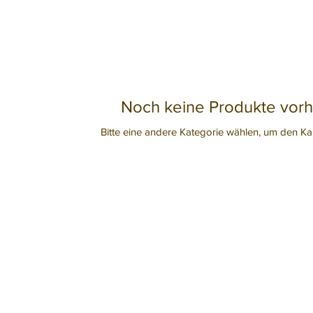
Noch keine Produkte vor
Bitte eine andere Kategorie wählen, um den Kau
Unsere Öffnungszeiten:
Für Notf
Montag: geschlossen
unserer 
Dienstag: 13:00-16:30
en)
Mittwoch: 13:00-16:30
Bei gef
Donnerstag: geschlossen
sich bit
Freitag: 13:00-16:30
Polizei
Samstag: 13:00-16:30