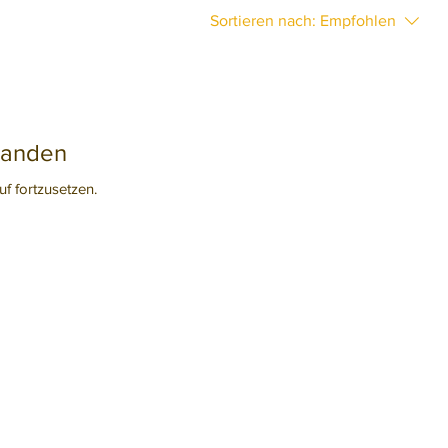
Sortieren nach:
Empfohlen
handen
f fortzusetzen.
älle
außerhalb
Arbeitszeiten:
undenen/verletzten Tieren wenden Sie
te außerhalb unserer Arbeitszeiten an die
 oder die zuständige Gemeinde.