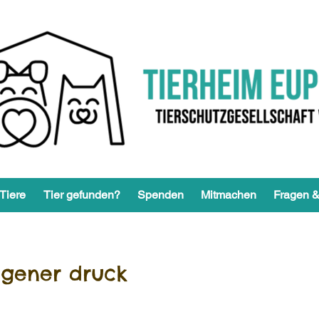
Tiere
Tier gefunden?
Spenden
Mitmachen
Fragen &
igener druck