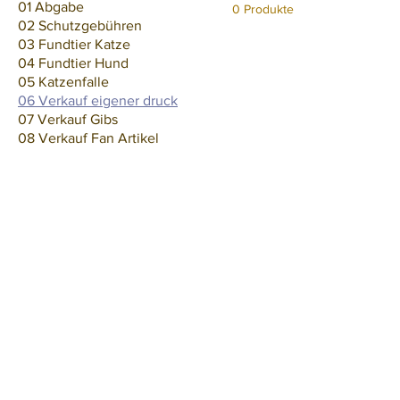
01 Abgabe
0 Produkte
02 Schutzgebühren
03 Fundtier Katze
04 Fundtier Hund
05 Katzenfalle
06 Verkauf eigener druck
07 Verkauf Gibs
08 Verkauf Fan Artikel
Kontakt:
+32 (0) 87 74 24 46
info@tierheim-eupen.be
Am Busch 5b,
4701 Kettenis (Belgi
Verwaltung:
verwaltung@tierheim-eupen.be