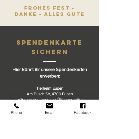
Frohes Fest -
Danke - Alles Gute
spendenkarte
sichern
Hier könnt ihr unsere Spendenkarten
erwerben:
Tierheim Eupen
Am Busch 5b, 4700 Eupen
– während der regulären Öffnungszeiten –
Phone
Email
Facebook