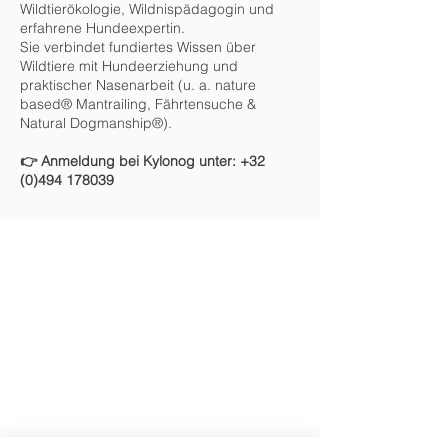
Wildtierökologie, Wildnispädagogin und
erfahrene Hundeexpertin.
Sie verbindet fundiertes Wissen über
Wildtiere mit Hundeerziehung und
praktischer Nasenarbeit (u. a. nature
based® Mantrailing, Fährtensuche &
Natural Dogmanship®).
👉 Anmeldung bei Kylonog unter:
+32
(0)494 178039
Kontakt:
+32 (0) 87 74 24 46
info@tierheim-eupen.be
Am Busch 5b,
4701 Kettenis
(Belgien)
Verwaltung:
verwaltung@tierheim-eupen.be
Kontonummer:
IBAN: BE51
0682 2494 6562
BIC: GKCCBEBB