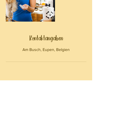
Kontaktangaben
Am Busch, Eupen, Belgien
Kontakt:
+32 (0) 87 74 24 46
info@tierheim-eupen.be
Am Busch 5b,
4701 Kettenis
(Belgien)
Verwaltung:
verwaltung@tierheim-eupen.be