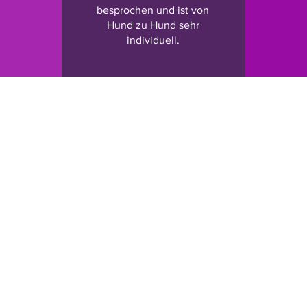
besprochen und ist von
Hund zu Hund sehr
individuell.
Unsere Öffnungszeiten:
Für Notf
Montag: geschlossen
unserer 
Dienstag: 13:00-16:30
en)
Mittwoch: 13:00-16:30
Bei gef
Donnerstag: geschlossen
sich bit
Freitag: 13:00-16:30
Polizei
Samstag: 13:00-16:30
Sonntag: geschlossen
Für Mis
Unsere Arbeitszeiten sind täglich von 09:00
das SPW
bis 17:00 Uhr, an geschlossenen Tagen bis
15:00 Uhr.
Tiervermittlungen nur auf Termin möglich
(auch außerhalb der Öffnungszeiten).