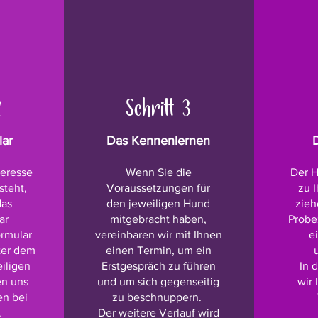
2
Schritt 3
lar
Das Kennenlernen
teresse
Wenn Sie die
Der H
steht,
Vo
raussetzungen für
zu
I
das
den jeweiligen Hund
zieh
ar
mitgebracht haben,
Probez
ormular
vereinbaren wir mit Ihnen
e
nter dem
einen Termin, um ein
eiligen
Erstgespräch zu führen
In 
en uns
und um sich gegenseitig
wir 
en bei
zu beschnuppern.
.
Der weitere Verlauf wird