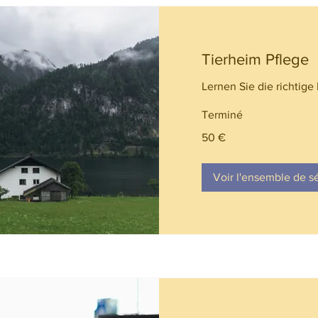
Tierheim Pflege
Lernen Sie die richtige
Terminé
50
50 €
euros
Voir l'ensemble de s