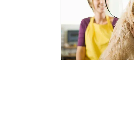
Contact :
+32 (0) 87 74 24 46
info@tierheim-eupen.be
Am Busch 5b,
4701 Kettenis (Belgiq
Administration :