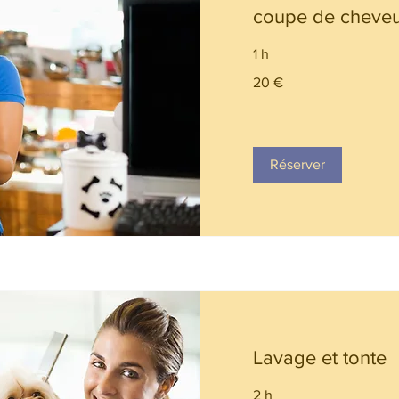
coupe de cheve
1 h
20
20 €
euros
Réserver
Lavage et tonte
2 h