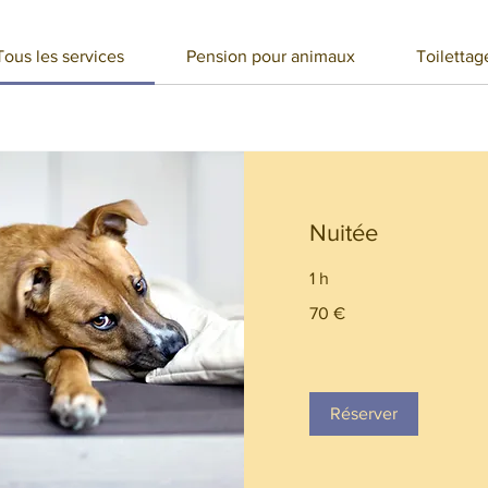
Tous les services
Pension pour animaux
Toilettag
Nuitée
1 h
70
70 €
euros
Réserver